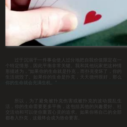
过于沉溺于一件事会使人过分地把自我价值限定在一
个特定情形，因此平衡非常关键。我和其他玩家把这种情
形描述为，“如果你的生命就是扑克，而扑克变坏了，你的
生活就毁了。如果你的生命是扑克，天天德州很好，那么
你的生命就会充满生机。”
所以，为了避免被扑克伤害或被扑克的波动搅乱生
活，你的生命需要更多平衡，这包括其他的兴趣爱好、社
交活动和可以使你重置心灵的追求。如果你将自己的全部
都卷入扑克，这最终会成为致命要害。