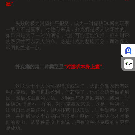
瘾”
。
失败时极力渴望扯平报复，或为一时痛快Du博的玩家
一般都不是赢家。对他们来说，扑克瘾是极具破坏性的。
如果只是为了一时的消遣，他们可能还能负担，但有时它
的毁灭性可以要人的命。这是扑克的悲剧部分，而许多人
试图掩盖这一点。
扑克瘾的第二种类型是
“对游戏本身上瘾”
。
这取决于个人的性格特质或缺陷，大部分赢家都有这
种扑克瘾。他们也想盈利，但若输了，他们会确定输的原
因，然后找出赢的方法。这种瘾与为赢回筹码，或为一时
痛快Du博是不一样的。对扑克赢家来说，这是一种决心，
证明自己是最好的，证明扑克可以击败，证明疑惑可以解
决，并且解决这个疑惑的回报是丰厚的，这种决心才是他
们的动力。从某种意义上来说，拥有这种扑克瘾的人更容
易成功。